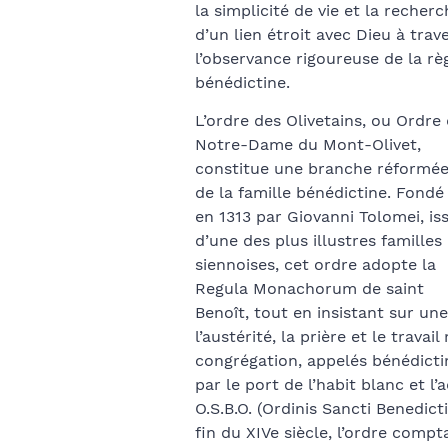
la simplicité de vie et la recher
d’un lien étroit avec Dieu à trav
l’observance rigoureuse de la rè
bénédictine.
L’ordre des Olivetains, ou Ordre
Notre-Dame du Mont-Olivet,
constitue une branche réformé
de la famille bénédictine. Fondé
en 1313 par Giovanni Tolomei, is
d’une des plus illustres familles
siennoises, cet ordre adopte la
Regula Monachorum de saint
Benoît, tout en insistant sur un
l’austérité, la prière et le trav
congrégation, appelés bénédictin
par le port de l’habit blanc et l’
O.S.B.O. (Ordinis Sancti Benedicti
fin du XIVe siècle, l’ordre comp