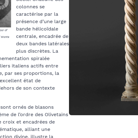
colonnes se
caractérise par la
présence d’une large
bande hélicoïdale
oor of
centrale, encadrée de
f Monte
deux bandes latérales
plus discrètes. La
rnementation spiralée
iers italiens actifs entre
, par ses proportions, la
excellent état de
dehors de son contexte
 sont ornés de blasons
me de l’ordre des Olivetains
e croix et encadrées de
ématique, alliant une
ion divine, illustre la