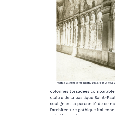
Twisted Columns in the cloister, Basilica of St Paul
colonnes torsadées comparables
cloître de la basilique Saint-Pa
soulignant la pérennité de ce mo
l’architecture gothique italienn