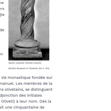
che
ers
gle
 de
e
su
Spiral-twisted marble column,
Bardini Museum in Florence (inv. n. 145)
e vie monastique fondée sur
ail manuel. Les membres de la
s olivetains, se distinguent
adjonction des initiales
 Oliveti) à leur nom. Dès la
tait une cinquantaine de