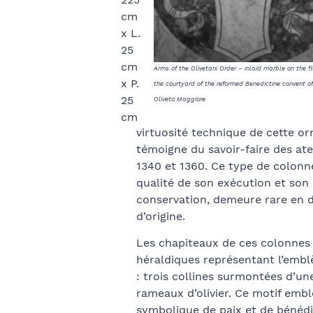
cm
x L.
25
cm
Arms of the Olivetani Order – inlaid marble on the fl
x P.
the courtyard of the reformed Benedictine convent o
25
Oliveto Maggiore
cm
virtuosité technique de cette o
témoigne du savoir-faire des atel
1340 et 1360. Ce type de colonne
qualité de son exécution et son 
conservation, demeure rare en 
d’origine.
Les chapiteaux de ces colonnes
héraldiques représentant l’emblè
: trois collines surmontées d’un
rameaux d’olivier. Ce motif embl
symbolique de paix et de bénédict