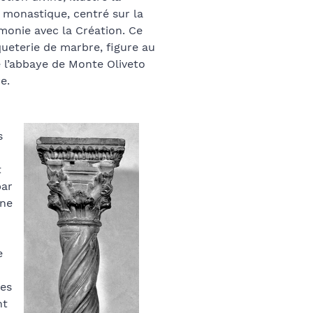
e monastique, centré sur la
rmonie avec la Création. Ce
eterie de marbre, figure au
 l’abbaye de Monte Oliveto
e.
s
t
par
une
e
des
nt